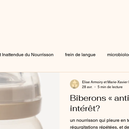
ccueil
Blog
Formations
Ateliers pratiques
Groupe
t Inattendue du Nourrisson
frein de langue
microbiolo
pleurs
substances illicites
Tirage du lait
Marketi
Elise Armoiry et Marie-Xavier
28 avr.
5 min de lecture
Biberons « anti
s manuelles
mastite
mastite
lait artificiel
intérêt?
un nourrisson qui pleure en t
régurgitations répétées, et d