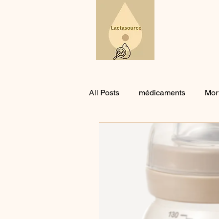
A
All Posts
médicaments
Mor
Evidence-based
coliques, 
Revue Cochrane
Thérapie