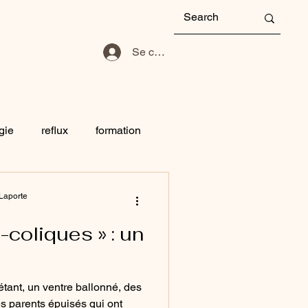
 de reflexion
Se connecter
gie
reflux
formation
ng
Ramadan
 Laporte
-coliques » : un
étant, un ventre ballonné, des
es parents épuisés qui ont