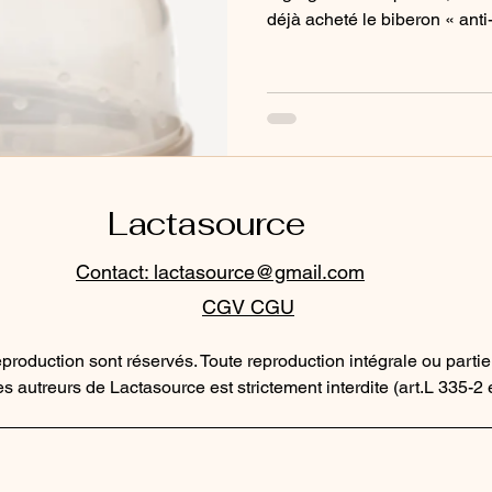
déjà acheté le biberon « ant
leur entourage ou repéré sur
Lactasource
Contact: lactasource@gmail.com
CGV CGU
reproduction sont réservés. Toute reproduction intégrale ou parti
des autreurs de Lactasource est strictement interdite (art.L 335-2